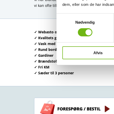
dem, eller som de har indsaml
vi kan ofte tilbyde dette allerede cirka 11 måne
Samtykkevalg
Nødvendig
✓ Webasto opvarmning
✓ Kvalitets gasapparat
✓ Vask med rindende vand
✓ Rund bord i kabinen
Afvis
✓ Gardiner
✓ Brændstof-rabatkort
✓ Fri KM
✓ Sæder til 3 personer