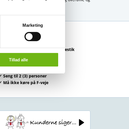
Marketing
✓ USB opladestation i kabinen
✓ Køleskab / køler
✓ Tallerkener, skåle, kopper og bestik
✓ Radio / CD / Bluetooth
Tillad alle
✓ Basisforsikring inkluderet
✓ Manuelt gear / automatgear
✓ Seng til 2 (3) personer
✓ Må ikke køre på F-veje