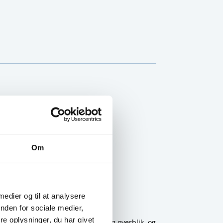
Om
 medier og til at analysere
nden for sociale medier,
 fordelene
HER
.
e oplysninger, du har givet
idspunktet
. Det giver jer tryghed og overblik, og