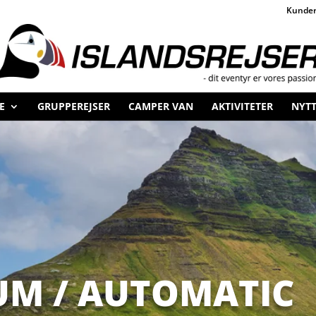
Kunder
×
E
GRUPPEREJSER
CAMPER VAN
AKTIVITETER
NYTT
OPLEVELSERNE STARTER ALLEREDE I DANMARK!
_______________________________
Kom til vores gratis rejseforedrag (med tid til spørgsmål) og
oplev storslåede
ISLAND
, fortalt med vores egne fotos og video.
Mette
her hos os er fordragsholder – og hendes store viden om
Island krydres på spændende visuel vis.
UM / AUTOMATIC
Vi byder på
kaffe m. cookies
– og en “goodiebag”
vores
profilmagasin + logo-halsedisse.
LÆS MERE / TILMELD