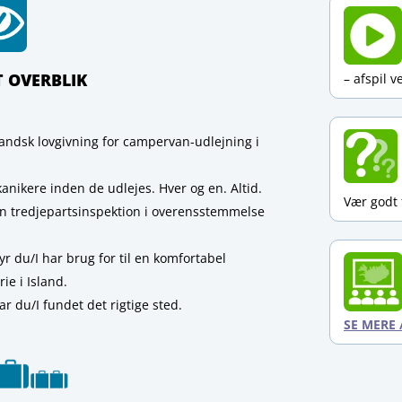
T OVERBLIK
– afspil v
slandsk lovgivning for campervan-udlejning i
nikere inden de udlejes. Hver og en. Altid.
Vær godt 
en tredjepartsinspektion i overensstemmelse
r du/I har brug for til en komfortabel
rie i Island.
ar du/I fundet det rigtige sted.
SE MERE 