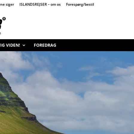
ne siger
ISLANDSREJSER – om os
Forespørg/bestil
IG VIDEN!
FOREDRAG