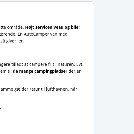
dette område.
Højt serviceniveau og biler
ltafgørende. En AutoCamper van med
å giver jer.
re tilladt at campere frit i naturen. Evt.
rem til
de mange campingpladser
der er
samme gælder retur til lufthavnen, når I
.