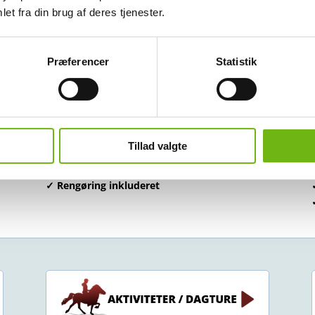
et fra din brug af deres tjenester.
der før afrejse.
Præferencer
Statistik
✓ To store ekstra batterier
✓ Tykke dyner, puder og sengetøj
✓ Gryder, pander og kogegrej
✓ Batteristatus-monitor
Tillad valgte
✓ Tonede ruder
✓ Nem at køre
✓ Rengøring inkluderet