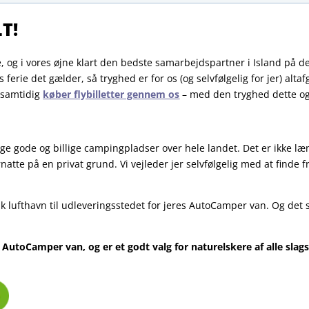
T!
 og i vores øjne klart den bedste samarbejdspartner i Island på 
 ferie det gælder, så tryghed er for os (og selvfølgelig for jer) a
samtidig
køber flybilletter gennem os
– med den tryghed dette ogs
 gode og billige campingpladser over hele landet. Det er ikke længe
natte på en privat grund. Vi vejleder jer selvfølgelig med at finde f
ik lufthavn til udleveringsstedet for jeres AutoCamper van. Og det 
 AutoCamper van, og er et godt valg for naturelskere af alle slags
.
.