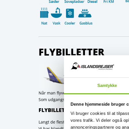
….
.
FLYBILLETTER
Samtykke
Når man flyver til Island, sker det med
rutefly
Som udgangspunkt gælder det, at jo tidligere fly
Denne hjemmeside bruger c
FLYBILLETTER GENNEM OS?
Vi bruger cookies til at tilpas
vores trafik. Vi deler også 
Langt de fleste af vores kunder vælger at lade 
annonceringspartnere og anal
Vi har blandt andet mulighed for at lave en uf