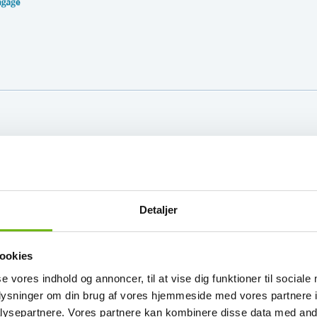
Detaljer
. Derfor afhænger flyprisen af, hvornår billetterne bestilles.
billetterne bestilles, desto lavere vil prisen typisk være.
ookies
se vores indhold og annoncer, til at vise dig funktioner til sociale
oplysninger om din brug af vores hjemmeside med vores partnere i
os stå for flybilletterne – og det er der god grund til. Læs mere om
ysepartnere. Vores partnere kan kombinere disse data med andr
orpligtende reservation,
hvor flyprisen fastlåses på reservationst