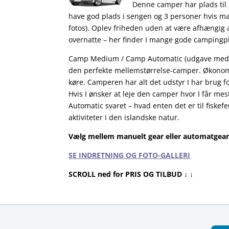
Denne camper har plads til 
have god plads i sengen og 3 personer hvis ma
fotos). Oplev friheden uden at være afhængig a
overnatte – her finder I mange gode campingpl
Camp Medium / Camp Automatic (udgave med au
den perfekte mellemstørrelse-camper. Økonom
køre. Camperen har alt det udstyr I har brug for
Hvis I ønsker at leje den camper hvor I får m
Automatic svaret – hvad enten det er til fiskef
aktiviteter i den islandske natur.
Vælg mellem manuelt gear eller automatgea
SE INDRETNING OG FOTO-GALLERI
SCROLL ned for PRIS OG TILBUD ↓ ↓