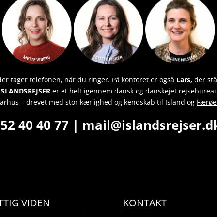
er tager telefonen, når du ringer. På kontoret er også
Lars,
der stå
ISLANDSREJSER
er et helt igennem dansk og danskejet rejseburea
Aarhus – drevet med stor kærlighed og kendskab til Island og
Færøe
52 40 40 77
|
mail@islandsrejser.
TTIG VIDEN
KONTAKT