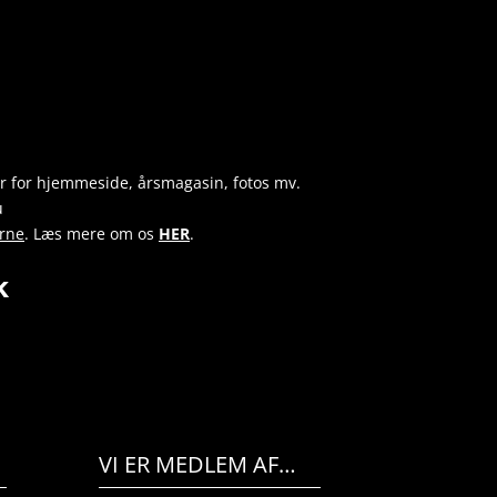
r for hjemmeside, årsmagasin, fotos mv.
u
rne
. Læs mere om os
HER
.
dk
VI ER MEDLEM AF…