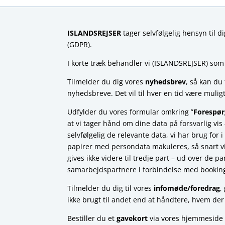
ISLANDSREJSER
tager selvfølgelig hensyn til 
(GDPR).
I korte træk behandler vi (ISLANDSREJSER) so
Tilmelder du dig vores
nyhedsbrev
, så kan du
nyhedsbreve. Det vil til hver en tid være muligt
Udfylder du vores formular omkring ”
Forespør
at vi tager hånd om dine data på forsvarlig vis 
selvfølgelig de relevante data, vi har brug for
papirer med persondata makuleres, så snart vi
gives ikke videre til tredje part – ud over de par
samarbejdspartnere i forbindelse med booking 
Tilmelder du dig til vores
infomøde/foredrag
,
ikke brugt til andet end at håndtere, hvem der d
Bestiller du et
gavekort
via vores hjemmeside –