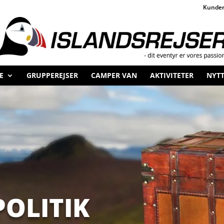
Kunder
E
GRUPPEREJSER
CAMPER VAN
AKTIVITETER
NYTT
POLITIK