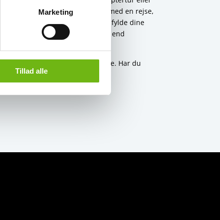
rgi/vegetar/veganer i forbindelse med en rejse,
Marketing
ar brug for at vide, for at kunne opfylde dine
lighed og ikke videregivet til andre end
eller slettet data
, vi måtte opbevare. Har du
Tillad alle