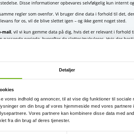
stedelse. Disse informationer opbevares selvfølgelig kun internt og 
samme regler som ovenfor. Vi bruger dine data i forhold til det, der
vans for os, vil de blive slettet igen – og ikke gemt noget sted.
e-mail
, vil vi kun gemme data på dig, hvis det er relevant i forhol
n passende periode, hvorefter de slettes/makuleres. Hvis der bestil
t nødvendige i forhold til rejsen – fx Billetkontoret (til flybilletter
af hotelværelse, billeje mv.
Detaljer
. fødselsdato ved børnerabat – eller cpr.nr. til flybilletter til USA)
ookies
.nr. + e-mail
se vores indhold og annoncer, til at vise dig funktioner til sociale
mes iht. Bogføringsloven)
oplysninger om din brug af vores hjemmeside med vores partnere i
ysepartnere. Vores partnere kan kombinere disse data med andr
 partnere, der selvsagt håndterer vores data med stor fortrolighed 
et fra din brug af deres tjenester.
ed at vi kan arrangere din rejse til Island eller Færøerne, vil være
a
vi have brug for at få yderligere oplysninger fra dig som fx højde o