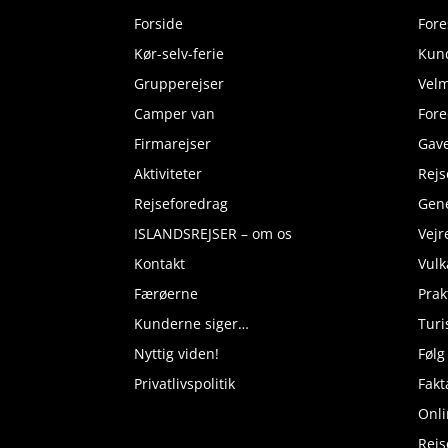
Forside
Fore
Kør-selv-ferie
Kund
Grupperejser
Velm
Camper van
Fore
Firmarejser
Gave
Aktiviteter
Rejs
Rejseforedrag
Gene
ISLANDSREJSER – om os
Vejr
Kontakt
Vulk
Færøerne
Prak
Kunderne siger…
Turi
Nyttig viden!
Følg
Privatlivspolitik
Fakt
Onli
Rej