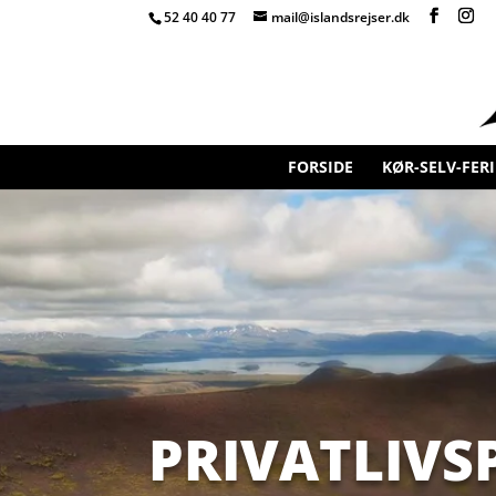
52 40 40 77
mail@islandsrejser.dk
FORSIDE
KØR-SELV-FERI
PRIVATLIVS