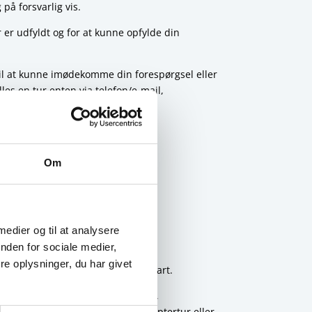
på forsvarlig vis.
 er udfyldt og for at kunne opfylde din
d til at kunne imødekomme din forespørgsel eller
les en tur enten via telefon/e-mail,
) og til vores islandske/færøske
Om
 medier og til at analysere
nden for sociale medier,
e oplysninger, du har givet
og uden at videregive til tredje part.
lmindelige persondata
som navn,
g vægt (hvis du bestiller fx helikoptertur eller