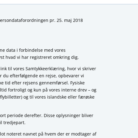
 Persondataforordningen pr. 25. maj 2018
ne data i forbindelse med vores
yst hvad vi har registreret omkring dig.
 link til vores Samtykkeerklæring, hvor vi skriver
ler du efterfølgende en rejse, opbevarer vi
ke tid efter rejsens gennemførsel. Fysiske
d fortroligt og kun på vores interne drev – og
flybilletter) og til vores islandske eller færøske
ort periode derefter. Disse oplysninger bliver
l tredjepart.
 blot noteret navnet på hvem der er modtager af