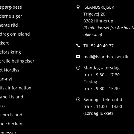
spørg-bestil
ISLANDSREJSER
Trigevej 20
erne siger
8382 Hinnerup
ente råd
(3 min. kørsel fra Aarhus 
drag om Island
afkørslen)
kort
Tlf.
52 40 40 77
eforsikring
mail@islandsrejser.dk
relle betingelser
Mandag – torsdag
et Nordlys
fra kl. 9:30 – 17:30
an-nyt
Fredag
tisk information
fra kl. 9:30 – 15:30
sme i Island
Søndag – telefontid
 os
fra kl. 11.00 – 14.00
(Lørdag lukket)
a om Island
ne check-in
semesser