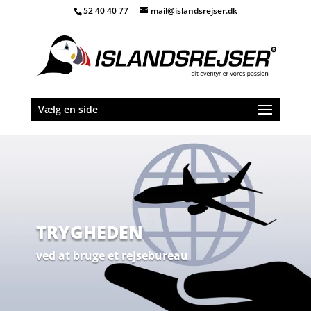
52 40 40 77
mail@islandsrejser.dk
Vælg en side
TRYGHEDEN
ved at bruge et rejsebureau