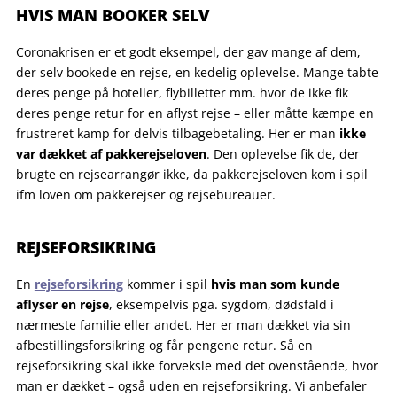
HVIS MAN BOOKER SELV
Coronakrisen er et godt eksempel, der gav mange af dem,
der selv bookede en rejse, en kedelig oplevelse. Mange tabte
deres penge på hoteller, flybilletter mm. hvor de ikke fik
deres penge retur for en aflyst rejse – eller måtte kæmpe en
frustreret kamp for delvis tilbagebetaling. Her er man
ikke
var dækket af pakkerejseloven
. Den oplevelse fik de, der
brugte en rejsearrangør ikke, da pakkerejseloven kom i spil
ifm loven om pakkerejser og rejsebureauer.
.
REJSEFORSIKRING
En
rejseforsikring
kommer i spil
hvis man som kunde
aflyser en rejse
, eksempelvis pga. sygdom, dødsfald i
nærmeste familie eller andet. Her er man dækket via sin
afbestillingsforsikring og får pengene retur. Så en
rejseforsikring skal ikke forveksle med det ovenstående, hvor
man er dækket – også uden en rejseforsikring. Vi anbefaler