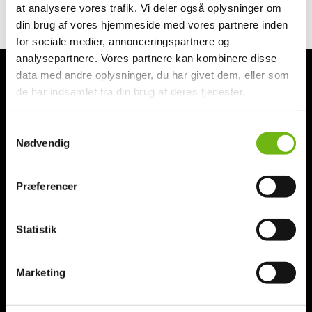
at analysere vores trafik. Vi deler også oplysninger om
din brug af vores hjemmeside med vores partnere inden
for sociale medier, annonceringspartnere og
analysepartnere. Vores partnere kan kombinere disse
data med andre oplysninger, du har givet dem, eller som
de har indsamlet fra din brug af deres tjenester.
Samtykkevalg
Kontakt os hvis du har spørgsmål
Nødvendig
Præferencer
Statistik
Det er oftest
Mette
,
Lotte
eller
Malene
der tager telefonen,
Marketing
når du ringer. På kontoret er også
Lars,
der står for
hjemmeside, årsmagasin, fotos mv.
ISLANDSREJSER
er et helt igennem dansk og danskejet