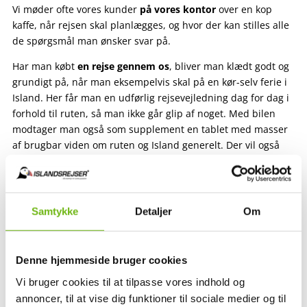
Vi møder ofte vores kunder
på vores kontor
over en kop
kaffe, når rejsen skal planlægges, og hvor der kan stilles alle
de spørgsmål man ønsker svar på.
Har man købt
en rejse gennem os
, bliver man klædt godt og
grundigt på, når man eksempelvis skal på en kør-selv ferie i
Island. Her får man en udførlig rejsevejledning dag for dag i
forhold til ruten, så man ikke går glip af noget. Med bilen
modtager man også som supplement en tablet med masser
af brugbar viden om ruten og Island generelt. Der vil også
være telefonhjælp døgnet rundt, hvis der er brug for det.
…vi kunne blive ved med at komme med fordele ifm
pakkerejser og rejsebureauer
, når det handler om tryghed –
Samtykke
Detaljer
Om
og ikke mindst et højt niveau af service og specialviden – i
vores tilfælde om
Island
og
Færøerne
.
Denne hjemmeside bruger cookies
Vi bruger cookies til at tilpasse vores indhold og
annoncer, til at vise dig funktioner til sociale medier og til