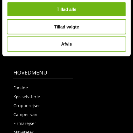
rejsebureau med kontor lidt nord for Aarhus – drevet med stor
Tillad alle
kærlighed og kendskab til Island og
Færøerne
. Læs mere om os
HER
.
Tillad valgte
52 40 40 77
|
mail@islandsrejser.dk
Afvis
HOVEDMENU
Forside
Kør-selv-ferie
Grupperejser
Camper van
Firmarejser
Aktiviteter