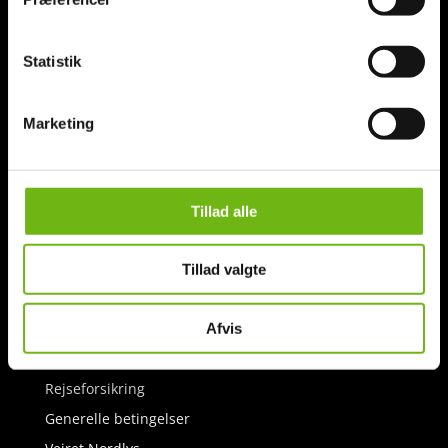
Færøerne
Kunderne siger…
Statistik
Nyttig viden!
Privatlivspolitik
Marketing
NYTTIG VIDEN
Tillad alle
Forespørg-bestil
Kunderne siger
Tillad valgte
Velmente råd
Afvis
Foredrag om Island
Gavekort
Rejseforsikring
Generelle betingelser