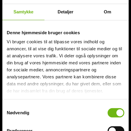
52 40 40 77
|
mail@islandsrejser.dk
Samtykke
Detaljer
Om
Denne hjemmeside bruger cookies
Vi bruger cookies til at tilpasse vores indhold og
HOVEDMENU
annoncer, til at vise dig funktioner til sociale medier og til
at analysere vores trafik. Vi deler også oplysninger om
Forside
din brug af vores hjemmeside med vores partnere inden
Kør-selv-ferie
for sociale medier, annonceringspartnere og
analysepartnere. Vores partnere kan kombinere disse
Grupperejser
data med andre oplysninger, du har givet dem, eller som
Camper van
de har indsamlet fra din brug af deres tjenester.
Firmarejser
Aktiviteter
Samtykkevalg
Nødvendig
Rejseforedrag
ISLANDSREJSER – om os
Kontakt
Præferencer