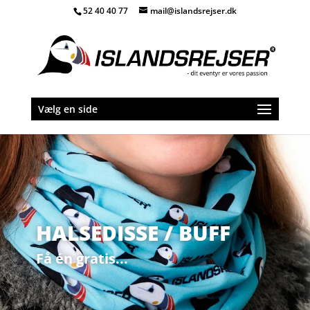
52 40 40 77
mail@islandsrejser.dk
Vælg en side
HALSEDISSE / BUFF
Få én gratis...