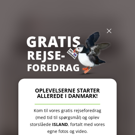
Dialog
52 40 40 77
mail@islandsrejser.dk
window
×
Vælg en side
OPLEVELSERNE STARTER
ALLEREDE I DANMARK!
_______________________________
Kom til vores gratis rejseforedrag
(med tid til spørgsmål) og oplev
storslåede
ISLAND
, fortalt med vores
egne fotos og video.