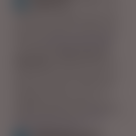
eksperterne
Hos ISLANDSREJSER arbejder vi med et slogan
som falder os helt naturligt at bruge - “dit
eventyr er vores passion” - og netop det går
igen i alt, hvad du kan opleve med os som
rejsearrangør.
KØR-SELV FERIE /
BILFERIE
er
vores absolutte speciale - her har vi mere
end 12 års erfaring.
Hvis du for alvor vil
opleve Island
er der ingen tvivl om at en kør-
selv ferie er den absolut bedste måde at
opleve Island på. Her kan man komme rundt i
alle hjørner på den rute man ønsker vi skal
booke for jer. Er du eller I i tvivl om ruten og
mulighederne, kommer vi med vores
mangeårige erfaring med råd om den helt
rigtige sammensætning. Der kan også hentes
masser af inspiration på vores
GRATIS
REJSEFOREDRAG OM ISLAND
.
GRUPPEREJSER - tryghed,