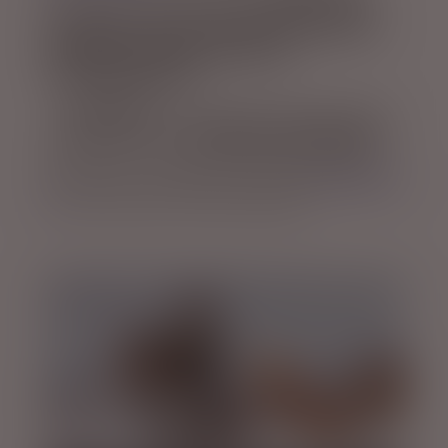
drømme for en rejse til Island.
På kør-selv
ferien kan vi booke alle jeres aktiviteter
og hjælpe med den optimale
sammensætning
.
↓↓ HERUNDER
kan du tage et kig på nogle af
mulighederne for
aktiviteter og dagsture
der kan kombineres med jeres kør-selv ferie
eller i Island - tøv ikke med at tage
kontakt til
os
, hvis du eller I vil høre nærmere.