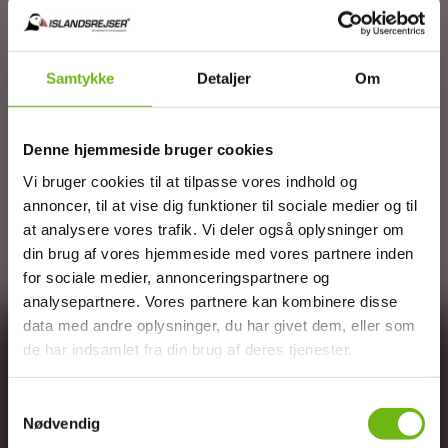
Men man kommer ikke uden om det utrolige
syn ved Studlagil Canyon! Her møder man et
af de smukkeste syn i Island – nemlig en dal
Samtykke
Detaljer
Om
særdeles
rig på basaltklipper. En overflod af
naturens egne mesterværker. Studlagil ligger
kun ca. 22 km fra Rjúkandi vandfaldet.
Denne hjemmeside bruger cookies
Er man tosset med vandfald, som vi er her
Vi bruger cookies til at tilpasse vores indhold og
hos ISLANDSREJSER, bør man i høj grad også
annoncer, til at vise dig funktioner til sociale medier og til
planlægge et besøg til det 128 meter høje
at analysere vores trafik. Vi deler også oplysninger om
Hengifoss
. Dette storslåede vandfald ligger
din brug af vores hjemmeside med vores partnere inden
lidt syd for Egilsstadir.
for sociale medier, annonceringspartnere og
analysepartnere. Vores partnere kan kombinere disse
data med andre oplysninger, du har givet dem, eller som
de har indsamlet fra din brug af deres tjenester.
Samtykkevalg
Nødvendig