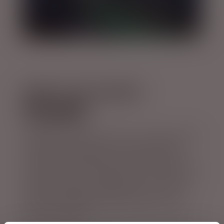
MERE AF DET SMUKKE 
ØST-ISLAND
Østisland byder på masser af naturoplevelser
i dette store område. Her vil vi fremhæve
området ved Rjúkandi vandfaldet og den
smukke dal ved Jökuldalur. Her er der fredfyldt
og med masser af mulighed for at vandre i
dette seværdige område, sammen med
fårene der hyggeligt fordeler sig hvor der er
godt med føde.