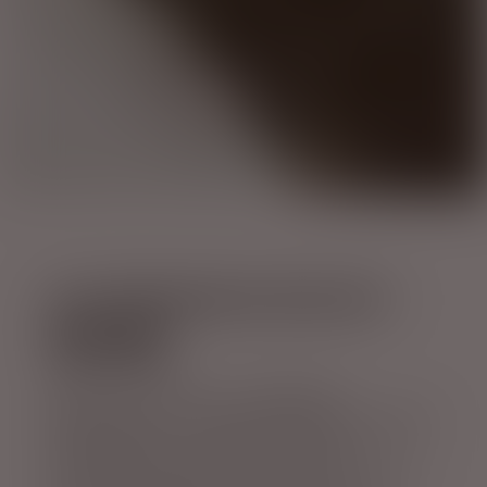
EN OVERRASKELSE MOD ØST - 
RJÚKANDI
Rjúkandi vandfaldet – også kaldet
Rjúkandafoss – er et ikke så besøgt vandfald i
det østlige Island mellem Akureyri og
Egilsstadir. Det siger noget om den overflod