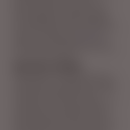
af vandfald Island har at byde på. For
Rjúkandi vandfaldet vil overraske de fleste.
Det er virkelig højt og særdeles seværdigt!
Vandfaldet ligger knap 50 km fra Egilsstadir,
der er den største by ved Øestfjordene. Herfra
fortsætter man således sin
kør-selv ferie
længere nordpå, indtil ringvej drejer skarpt
med vest/sydvest. Herfra kører man ca. 25 km
før man kommer til Rjúkandi.
Skøn natur i området
Rjúkandi ligger i det fantastisk landskab ved
Jökuldalur-dalen i det østlige Island. Området
byder også på seværdigheder som Studlagil
og Studlafoss og disse bør i den grad
overvejes at passe ind på jeres bilferie i Island.
I dalen ligger elven Jökulsá á Brú, der løber
gennem de mange små kløfter gemt i den
gamle lange kløft skabt af elven Jökusá á Brú.
Ysta Rjúkandi-elven er en kildefodret elv der