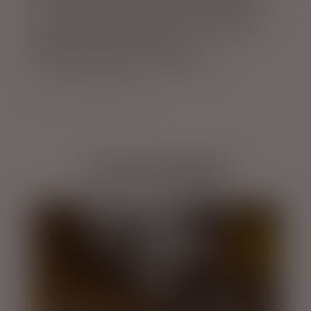
som en af mange fodrer den smukke flod i
dalen, efter at gletsjerelven blev “flyttet” til
Fljótsdalur-dalen i et massivt
dæmningsprojekt ved Kárahnúkar.
Fotos: ISLANDSREJSER ©
LAD DIG 
INSPIRERE