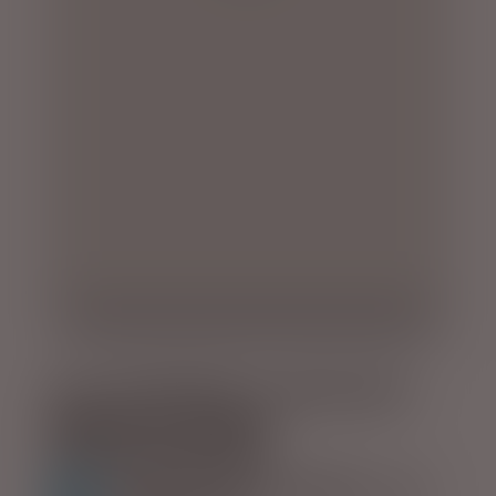
BLIV INSPIRERET & OPLEV DET 
BEDSTE AF ISLAND
KØR-SELV FERIE I ISLAND - vi er