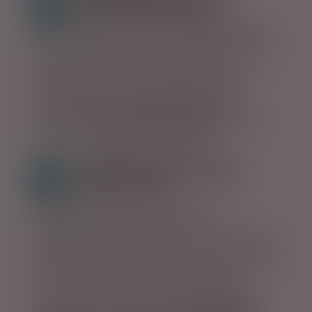
passion og erfaring
Du kan læse mere om vores
GRUPPEREJSER
,
hvor det er tilladt at læne sig tilbage og nyde
det smukke land i hænderne på vores
dygtige guide. Vi har i mange år haft vores
egen populære og vel sammensatte
grupperejse,
Vidunderlige Island
. Her er
man i trygge hænder hos de bedste - med
dansktalende guide, selvfølgelig.
AKTIVITETER OG DAGTURE -
noget for alle!
Og uanset om familien eller du og din
rejsemakker nyder en vandretur i
bjergtagende omgivelser, vil have pulsen ned
i Blue Lagoon eller sætter pris på, at der er fart
over feltet på eksempelvis en snescooter - så
kan vi hjælpe med at sammensætte de
AKTIVITETER
, der kan imødekomme jeres