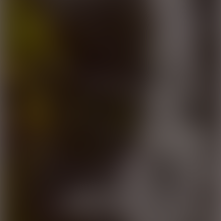
RJÚKANDI
VANDFALDET