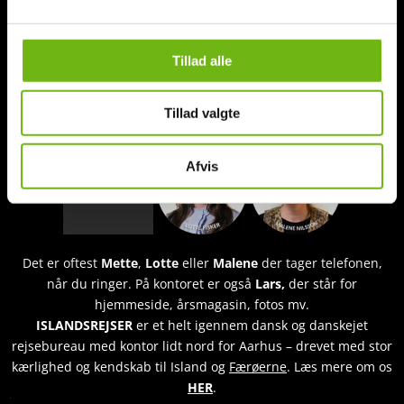
Tillad alle
Kontakt os hvis du har spørgsmål
Tillad valgte
Afvis
Det er oftest
Mette
,
Lotte
eller
Malene
der tager telefonen,
når du ringer. På kontoret er også
Lars,
der står for
hjemmeside, årsmagasin, fotos mv.
ISLANDSREJSER
er et helt igennem dansk og danskejet
rejsebureau med kontor lidt nord for Aarhus – drevet med stor
kærlighed og kendskab til Island og
Færøerne
. Læs mere om os
HER
.