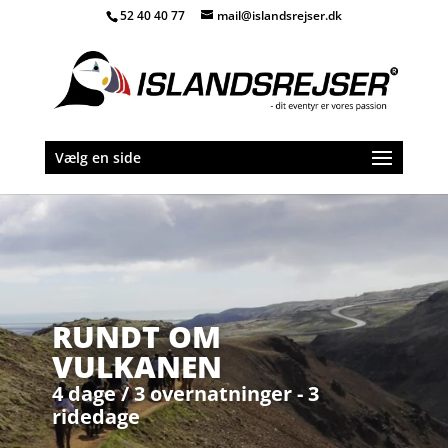
52 40 40 77
mail@islandsrejser.dk
Vælg en side
RUNDT OM
VULKANEN
4 dage / 3 overnatninger - 3
ridedage