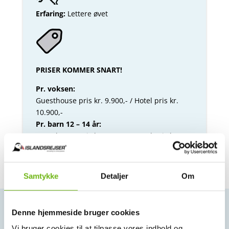
Erfaring:
Lettere øvet
PRISER KOMMER SNART!
Pr. voksen:
Guesthouse pris kr. 9.900,- / Hotel pris kr.
10.900,-
Pr. barn 12 – 14 år:
Guesthouse pris kr. 7.950,- / Hotel pris kr.
8.700,-
Samtykke
Detaljer
Om
Denne hjemmeside bruger cookies
GALLERI
(klik for større billeder)
Vi bruger cookies til at tilpasse vores indhold og