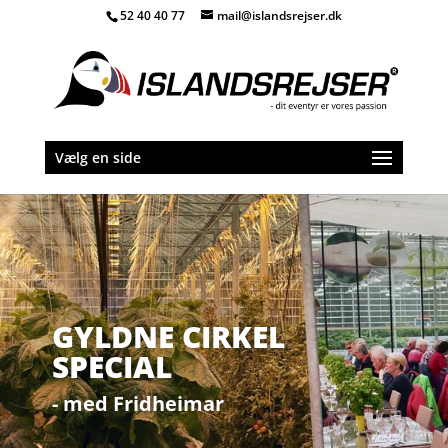
52 40 40 77
mail@islandsrejser.dk
Vælg en side
GYLDNE CIRKEL
SPECIAL
- med Fridheimar