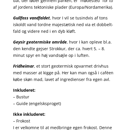
dal, der løber gennem parken, er “mødested” for to
af jordens tektoniske plader (Europa/Nordamerika).
Gullfoss vandfaldet
, hvor I vil se tusindvis af tons
iskoldt vand tordne majestætisk ned via et dobbelt-
fald og videre ned i en dyb kløft.
Geysir geotermiske område
, hvor I kan opleve bl.a.
den kendte gejser Strokkur, der ca. hvert 5. – 8.
minut spyr en høj vandsøjle op i luften.
Fridheimar
, et stort geotermisk opvarmet drivhus
med masser at kigge på. Her kan man også i caféen
købe skøn mad, lavet af ingredienser fra egen avl.
Inkluderet:
– Bustur
– Guide (engelsksproget)
Ikke inkluderet:
– Frokost
I er velkomne til at medbringe egen frokost. Denne